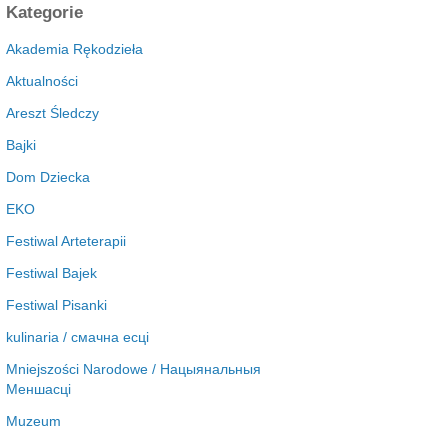
c
Kategorie
h
i
Akademia Rękodzieła
w
Aktualności
a
Areszt Śledczy
Bajki
Dom Dziecka
EKO
Festiwal Arteterapii
Festiwal Bajek
Festiwal Pisanki
kulinaria / смачна есці
Mniejszości Narodowe / Нацыянальныя
Меншасці
Muzeum