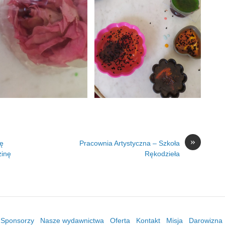
»
mę
Pracownia Artystyczna – Szkoła
zinę
Rękodzieła
/ Sponsorzy
Nasze wydawnictwa
Oferta
Kontakt
Misja
Darowizna