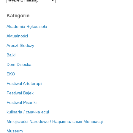
r
c
Kategorie
h
i
Akademia Rękodzieła
w
Aktualności
a
Areszt Śledczy
Bajki
Dom Dziecka
EKO
Festiwal Arteterapii
Festiwal Bajek
Festiwal Pisanki
kulinaria / смачна есці
Mniejszości Narodowe / Нацыянальныя Меншасці
Muzeum