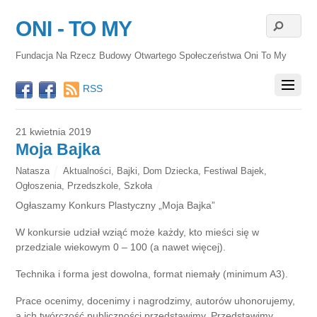
ONI - TO MY
Fundacja Na Rzecz Budowy Otwartego Społeczeństwa Oni To My
RSS
21 kwietnia 2019
Moja Bajka
Natasza
Aktualności
,
Bajki
,
Dom Dziecka
,
Festiwal Bajek
,
Ogłoszenia
,
Przedszkole
,
Szkoła
Ogłaszamy Konkurs Plastyczny „Moja Bajka”
W konkursie udział wziąć może każdy, kto mieści się w
przedziale wiekowym 0 – 100 (a nawet więcej).
Technika i forma jest dowolna, format niemały (minimum A3).
Prace ocenimy, docenimy i nagrodzimy, autorów uhonorujemy,
a ich twórczość publiczności przedstawimy. Przedstawimy