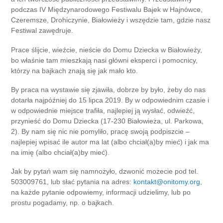
podczas IV Międzynarodowego Festiwalu Bajek w Hajnówce,
Czeremsze, Drohiczynie, Białowieży i wszędzie tam, gdzie nasz
Festiwal zawędruje.
Prace ślijcie, wieźcie, nieście do Domu Dziecka w Białowieży,
bo właśnie tam mieszkają nasi główni eksperci i pomocnicy,
którzy na bajkach znają się jak mało kto.
By praca na wystawie się zjawiła, dobrze by było, żeby do nas
dotarła najpóźniej do 15 lipca 2019. By w odpowiednim czasie i
w odpowiednie miejsce trafiła, najlepiej ją wysłać, odwieźć,
przynieść do Domu Dziecka (17-230 Białowieża, ul. Parkowa,
2). By nam się nic nie pomyliło, pracę swoją podpiszcie –
najlepiej wpisać ile autor ma lat (albo chciał(a)by mieć) i jak ma
na imię (albo chciał(a)by mieć).
Jak by pytań wam się namnożyło, dzwonić możecie pod tel.
503009761, lub słać pytania na adres:
kontakt@onitomy.org
,
na każde pytanie odpowiemy, informacji udzielimy, lub po
prostu pogadamy, np. o bajkach.