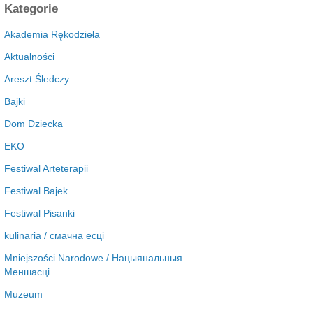
c
Kategorie
h
i
Akademia Rękodzieła
w
Aktualności
a
Areszt Śledczy
Bajki
Dom Dziecka
EKO
Festiwal Arteterapii
Festiwal Bajek
Festiwal Pisanki
kulinaria / смачна есці
Mniejszości Narodowe / Нацыянальныя
Меншасці
Muzeum