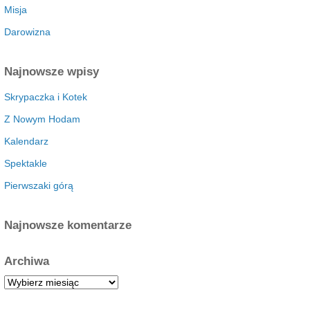
Misja
Darowizna
Najnowsze wpisy
Skrypaczka i Kotek
Z Nowym Hodam
Kalendarz
Spektakle
Pierwszaki górą
Najnowsze komentarze
Archiwa
A
r