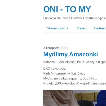
ONI - TO MY
Fundacja Na Rzecz Budowy Otwartego Społe
Strona główna
O nas
Partner
3 listopada 2021
Mydlimy Amazonki
Natasza
Aktualności
,
EKO
,
Osoby z niepe
EKO-rewolucja
Klub Amazonek w Hajnówce
Mydła, mydełka, zapachy, dodatki…
Projekt „EKO-rewolucja” współfinansowa