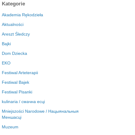
c
Kategorie
h
i
Akademia Rękodzieła
w
Aktualności
a
Areszt Śledczy
Bajki
Dom Dziecka
EKO
Festiwal Arteterapii
Festiwal Bajek
Festiwal Pisanki
kulinaria / смачна есці
Mniejszości Narodowe / Нацыянальныя
Меншасці
Muzeum