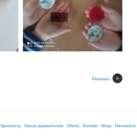
»
Pielmieni
/ Sponsorzy
Nasze wydawnictwa
Oferta
Kontakt
Misja
Darowizna