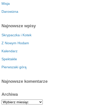
Misja
Darowizna
Najnowsze wpisy
Skrypaczka i Kotek
Z Nowym Hodam
Kalendarz
Spektakle
Pierwszaki górą
Najnowsze komentarze
Archiwa
A
r