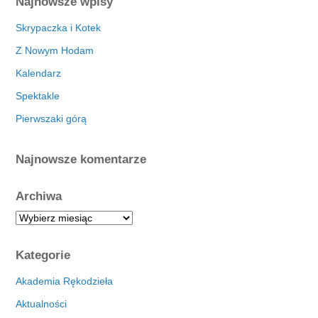
Najnowsze wpisy
Skrypaczka i Kotek
Z Nowym Hodam
Kalendarz
Spektakle
Pierwszaki górą
Najnowsze komentarze
Archiwa
A
r
c
Kategorie
h
i
Akademia Rękodzieła
w
Aktualności
a