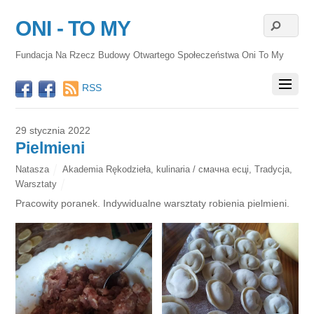
ONI - TO MY
Fundacja Na Rzecz Budowy Otwartego Społeczeństwa Oni To My
RSS
29 stycznia 2022
Pielmieni
Natasza
Akademia Rękodzieła
,
kulinaria / смачна есці
,
Tradycja
,
Warsztaty
Pracowity poranek. Indywidualne warsztaty robienia pielmieni.