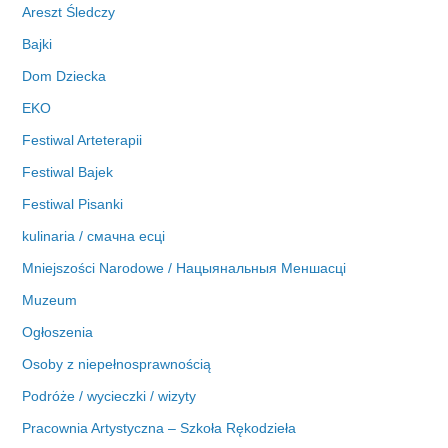
Areszt Śledczy
Bajki
Dom Dziecka
EKO
Festiwal Arteterapii
Festiwal Bajek
Festiwal Pisanki
kulinaria / смачна есці
Mniejszości Narodowe / Нацыянальныя Меншасці
Muzeum
Ogłoszenia
Osoby z niepełnosprawnością
Podróże / wycieczki / wizyty
Pracownia Artystyczna – Szkoła Rękodzieła