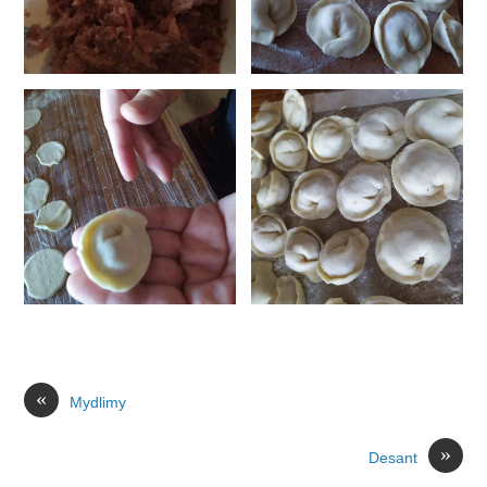
«
Mydlimy
»
Desant