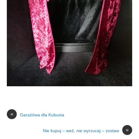
«
Garażówa dla Kubusia
»
Nie kupuj – weź, nie wyrzucaj – zostaw