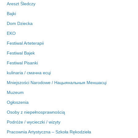
Areszt Śledczy
Bajki
Dom Dziecka
EKO
Festiwal Arteterapii
Festiwal Bajek
Festiwal Pisanki
kulinaria / смачна есці
Mniejszości Narodowe / Нацыянальныя Меншасці
Muzeum
Ogłoszenia
Osoby z niepełnosprawnością
Podróże / wycieczki / wizyty
Pracownia Artystyczna – Szkoła Rękodzieła