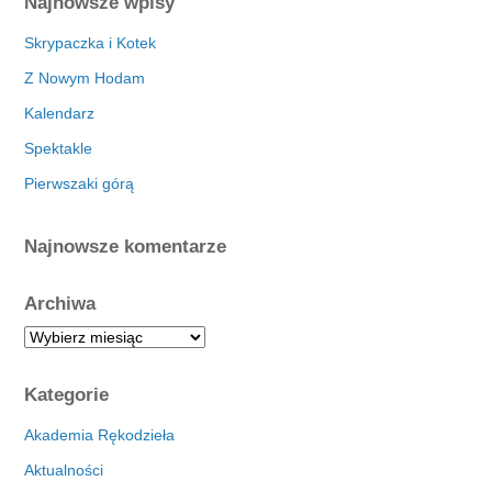
Najnowsze wpisy
Skrypaczka i Kotek
Z Nowym Hodam
Kalendarz
Spektakle
Pierwszaki górą
Najnowsze komentarze
Archiwa
A
r
c
Kategorie
h
i
Akademia Rękodzieła
w
Aktualności
a