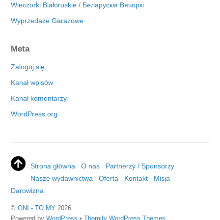
Wieczorki Białoruskie / Беларускія Вячоркі
Wyprzedaże Garażowe
Meta
Zaloguj się
Kanał wpisów
Kanał komentarzy
WordPress.org
Strona główna
O nas
Partnerzy / Sponsorzy
Nasze wydawnictwa
Oferta
Kontakt
Misja
Darowizna
©
ONI - TO MY
2026
Powered by
WordPress
•
Themify WordPress Themes