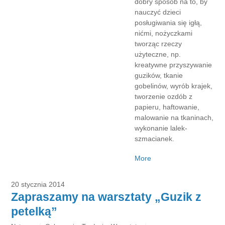
dobry sposób na to, by
nauczyć dzieci
posługiwania się igłą,
nićmi, nożyczkami
tworząc rzeczy
użyteczne, np.
kreatywne przyszywanie
guzików, tkanie
gobelinów, wyrób krajek,
tworzenie ozdób z
papieru, haftowanie,
malowanie na tkaninach,
wykonanie lalek-
szmacianek.
More
20 stycznia 2014
Zapraszamy na warsztaty „Guzik z
petelką”