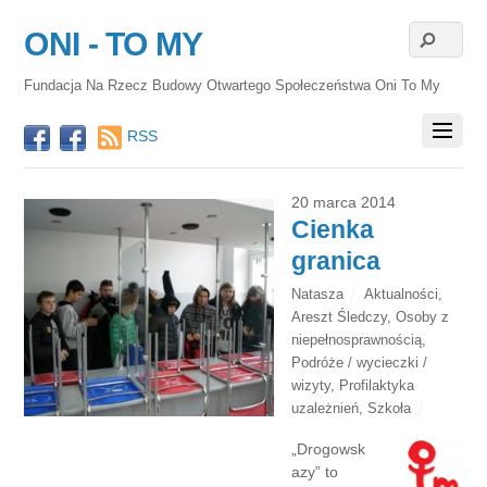
ONI - TO MY
Fundacja Na Rzecz Budowy Otwartego Społeczeństwa Oni To My
RSS
20 marca 2014
Cienka
granica
Natasza
Aktualności
,
Areszt Śledczy
,
Osoby z
niepełnosprawnością
,
Podróże / wycieczki /
wizyty
,
Profilaktyka
uzależnień
,
Szkoła
„Drogowsk
azy” to