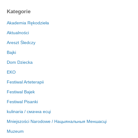
r
c
Kategorie
h
i
Akademia Rękodzieła
w
Aktualności
a
Areszt Śledczy
Bajki
Dom Dziecka
EKO
Festiwal Arteterapii
Festiwal Bajek
Festiwal Pisanki
kulinaria / смачна есці
Mniejszości Narodowe / Нацыянальныя Меншасці
Muzeum