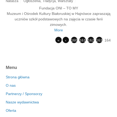
Natasza
Ogłoszenia
,
Tradycja
,
Warsztaty
Fundacja ONI – TO MY
Muzeum i Ośrodek Kultury Białoruskiej w Hajnówce zapraszają
uczniów szkół podstawowych na zajęcia w czasie ferii
zimowych.
More
«
‹
160
161
162
163
164
Menu
Strona główna
O nas
Partnerzy / Sponsorzy
Nasze wydawnictwa
Oferta