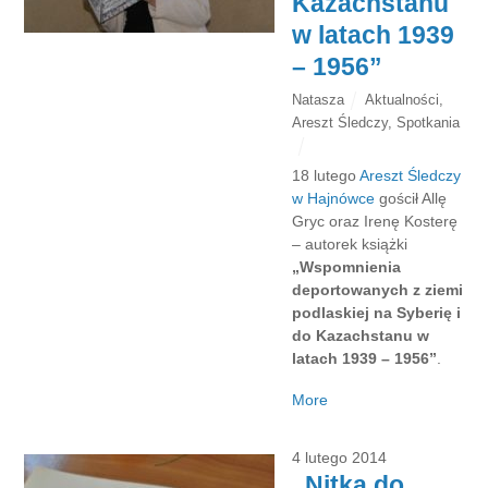
Kazachstanu
w latach 1939
– 1956”
Natasza
Aktualności
,
Areszt Śledczy
,
Spotkania
18 lutego
Areszt Śledczy
w Hajnówce
gościł Allę
Gryc oraz Irenę Kosterę
– autorek książki
„Wspomnienia
deportowanych z ziemi
podlaskiej na Syberię i
do Kazachstanu w
latach 1939 – 1956”
.
More
4 lutego 2014
„Nitka do