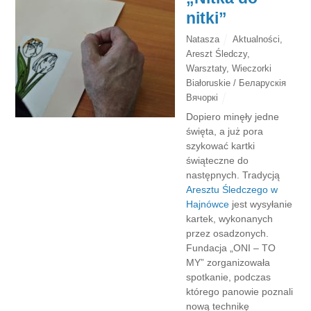
nitki”
Natasza
Aktualności
,
Areszt Śledczy
,
Warsztaty
,
Wieczorki
Białoruskie / Беларускія
Вячоркі
Dopiero minęły jedne
święta, a już pora
szykować kartki
świąteczne do
następnych. Tradycją
Aresztu Śledczego w
Hajnówce
jest wysyłanie
kartek, wykonanych
przez osadzonych.
Fundacja „ONI – TO
MY” zorganizowała
spotkanie, podczas
którego panowie poznali
nową technikę