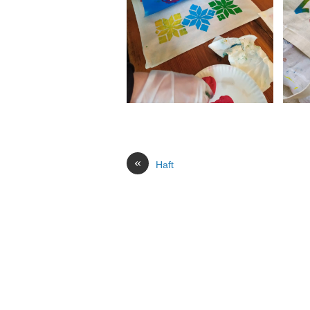
«
Haft