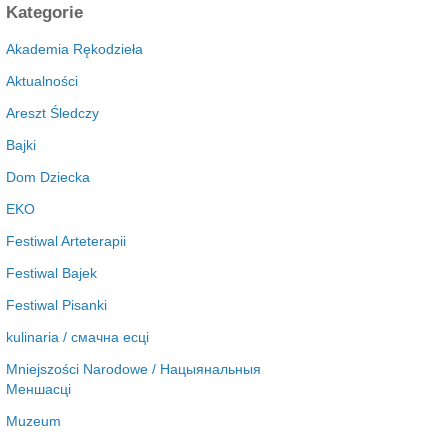
c
Kategorie
h
i
Akademia Rękodzieła
w
Aktualności
a
Areszt Śledczy
Bajki
Dom Dziecka
EKO
Festiwal Arteterapii
Festiwal Bajek
Festiwal Pisanki
kulinaria / смачна есці
Mniejszości Narodowe / Нацыянальныя
Меншасці
Muzeum