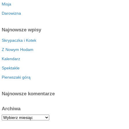
Misja
Darowizna
Najnowsze wpisy
Skrypaczka i Kotek
Z Nowym Hodam
Kalendarz
Spektakle
Pierwszaki górą
Najnowsze komentarze
Archiwa
A
r