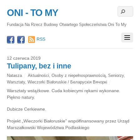
ONI - TO MY
Fundacja Na Rzecz Budowy Otwartego Społeczeństwa Oni To My
RSS
12 czerwca 2019
Tulipany, bez i inne
Natasza
Aktualności
,
Osoby z niepełnosprawnością
,
Seniorzy
,
Warsztaty
,
Wieczorki Białoruskie / Беларускія Вячоркі
Warsztaty wstążkowe. Cuda kobiecymi rękami wykonane.
Piękno natury.
Dubicze Cerkiewne.
Projekt „Wieczorki Białoruskie” współfinansowany przez Urząd
Marszałkowski Województwa Podlaskiego