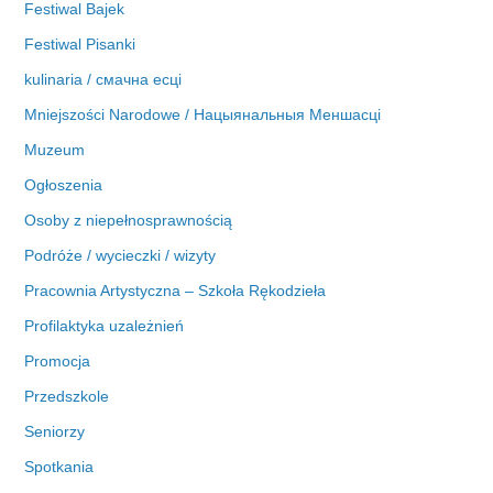
Festiwal Bajek
Festiwal Pisanki
kulinaria / смачна есці
Mniejszości Narodowe / Нацыянальныя Меншасці
Muzeum
Ogłoszenia
Osoby z niepełnosprawnością
Podróże / wycieczki / wizyty
Pracownia Artystyczna – Szkoła Rękodzieła
Profilaktyka uzależnień
Promocja
Przedszkole
Seniorzy
Spotkania