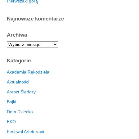
Pierwszaki górą
Najnowsze komentarze
Archiwa
A
r
c
Kategorie
h
i
Akademia Rękodzieła
w
Aktualności
a
Areszt Śledczy
Bajki
Dom Dziecka
EKO
Festiwal Arteterapii