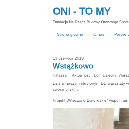
ONI - TO MY
Fundacja Na Rzecz Budowy Otwartego Społe
Strona główna
O nas
Partner
13 czerwca 2019
Wstążkowo
Natasza
Aktualności
,
Dom Dziecka
,
Warsz
Dziś w naszym ulubionym DD warsztaty ws
swoim bliskim.
Projekt „Wieczorki Białoruskie” współfi