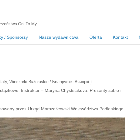
czeństwa Oni To My
zy / Sponsorzy
Nasze wydawnictwa
Oferta
Kontakt
taty
,
Wieczorki Białoruskie / Беларускія Вячоркі
tążkowe. Instruktor – Maryna Chystsiakova. Prezenty sobie i
nansowany przez Urząd Marszałkowski Województwa Podlaskiego