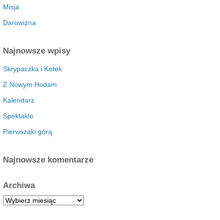
Misja
Darowizna
Najnowsze wpisy
Skrypaczka i Kotek
Z Nowym Hodam
Kalendarz
Spektakle
Pierwszaki górą
Najnowsze komentarze
Archiwa
A
r