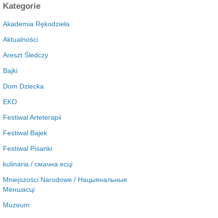
c
Kategorie
h
i
Akademia Rękodzieła
w
Aktualności
a
Areszt Śledczy
Bajki
Dom Dziecka
EKO
Festiwal Arteterapii
Festiwal Bajek
Festiwal Pisanki
kulinaria / смачна есці
Mniejszości Narodowe / Нацыянальныя
Меншасці
Muzeum