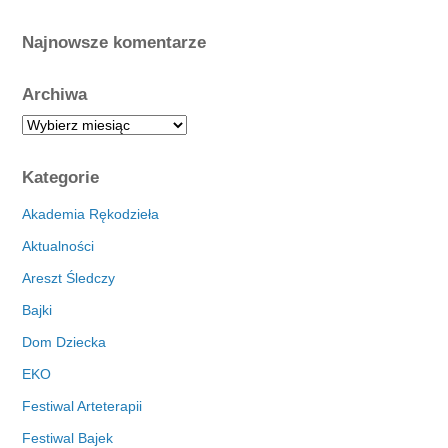
Najnowsze komentarze
Archiwa
A
r
c
Kategorie
h
i
Akademia Rękodzieła
w
Aktualności
a
Areszt Śledczy
Bajki
Dom Dziecka
EKO
Festiwal Arteterapii
Festiwal Bajek