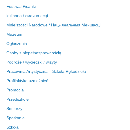
Festiwal Pisanki
kulinaria / смачна есці
Mniejszości Narodowe / Нацыянальныя Меншасці
Muzeum
Ogłoszenia
Osoby z niepełnosprawnością
Podróże / wycieczki / wizyty
Pracownia Artystyczna – Szkoła Rękodzieła
Profilaktyka uzależnień
Promocja
Przedszkole
Seniorzy
Spotkania
Szkoła