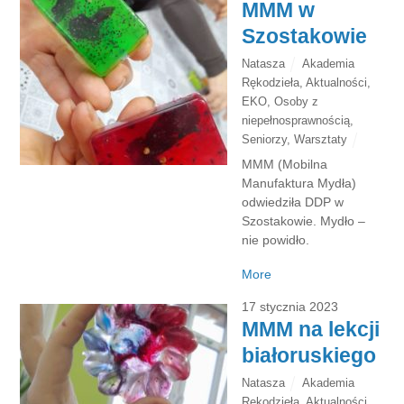
MMM w
Szostakowie
Natasza
Akademia
Rękodzieła
,
Aktualności
,
EKO
,
Osoby z
niepełnosprawnością
,
Seniorzy
,
Warsztaty
MMM (Mobilna
Manufaktura Mydła)
odwiedziła DDP w
Szostakowie. Mydło –
nie powidło.
More
17 stycznia 2023
MMM na lekcji
białoruskiego
Natasza
Akademia
Rękodzieła
,
Aktualności
,