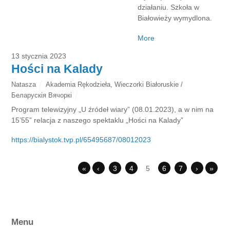
działaniu. Szkoła w
Białowieży wymydlona.
More
13 stycznia 2023
Hości na Kalady
Natasza
Akademia Rękodzieła
,
Wieczorki Białoruskie /
Беларускія Вячоркі
Program telewizyjny „U źródeł wiary” (08.01.2023), a w nim na
15’55” relacja z naszego spektaklu „Hości na Kalady”
https://bialystok.tvp.pl/65495687/08012023
«
‹
3
4
5
6
7
›
»
Menu