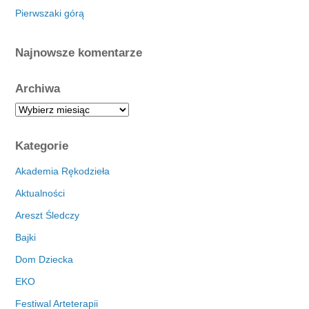
Pierwszaki górą
Najnowsze komentarze
Archiwa
A
r
c
Kategorie
h
i
Akademia Rękodzieła
w
Aktualności
a
Areszt Śledczy
Bajki
Dom Dziecka
EKO
Festiwal Arteterapii