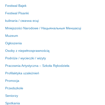
Festiwal Bajek
Festiwal Pisanki
kulinaria / смачна есці
Mniejszości Narodowe / Нацыянальныя Меншасці
Muzeum
Ogłoszenia
Osoby z niepełnosprawnością
Podróże / wycieczki / wizyty
Pracownia Artystyczna – Szkoła Rękodzieła
Profilaktyka uzależnień
Promocja
Przedszkole
Seniorzy
Spotkania