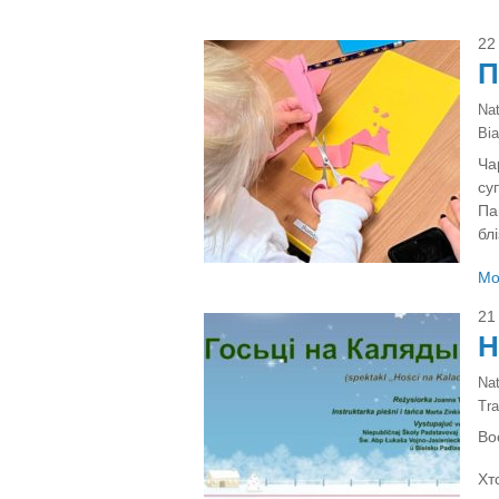
22
П
Na
Bia
Ча
су
Па
блі
Mo
21
H
Na
Tra
Во
Хт