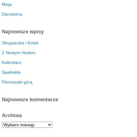
Misja
Darowizna
Najnowsze wpisy
Skrypaczka i Kotek
Z Nowym Hodam
Kalendarz
Spektakle
Pierwszaki górą
Najnowsze komentarze
Archiwa
A
r