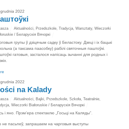
 grudnia 2022
аштоўкі
tasza
Aktualności
,
Przedszkole
,
Tradycja
,
Warsztaty
,
Wieczorki
łoruskie / Беларускія Вячоркі
рговыя групы ў дзіцячым садку ў Беластоку. Дзеці і іх бацькі
польна (а таксама паасобку) рабілі святочныя паштоўкі.
штоўкі гатовыя, засталося напісаць зычанні для родных і
зкіх.
re
 grudnia 2022
ości na Kalady
tasza
Aktualności
,
Bajki
,
Przedszkole
,
Szkoła
,
Teatralnie
,
dycja
,
Wieczorki Białoruskie / Беларускія Вячоркі
сь і яно. Прэм’ера спектаклю „Госьці на Каляды”.
о не пасьпеў, запрашаем на чарговыя выступы