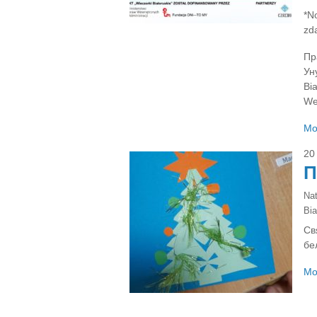
*No
zd
Пр
Ун
Bi
We
Mo
20
П
Na
Bia
Св
бе
Mo