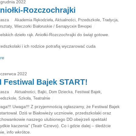
 grudnia 2022
niołki-Rozczochrajki
tasza
Akademia Rękodzieła
,
Aktualności
,
Przedszkole
,
Tradycja
,
rsztaty
,
Wieczorki Białoruskie / Беларускія Вячоркі
elskich dzieło rąk. Aniołki-Rozczochrajki do świąt gotowe.
zedszkolaki i ich rodzice potrafią wyczarować cuda
re
 czerwca 2022
I Festiwal Bajek START!
tasza
Aktualności
,
Bajki
,
Dom Dziecka
,
Festiwal Bajek
,
zedszkole
,
Szkoła
,
Teatralnie
aga!!! Uwaga!!! Z przyjemnością ogłaszamy, że Festiwal Bajek
startował. Dziś w Białowieży uczniowie, przedszkolaki oraz
chowankowie naszego ulubionego DD obejrzeli spektakl
ydkie kaczenia” (Teatr Czrevo). Co i gdzie dalej – śledźcie
nie, info wkrótce.