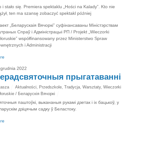
 i stało się. Premiera spektaklu „Hości na Kalady”. Kto nie
ążył, ten ma szansę zobaczyć spektakl później
аект „Беларускаія Вячоркі” суфінансаваны Міністэрствам
утраных Спраў і Адміністрацыі РП / Projekt „Wieczorki
ałoruskie” współfinansowany przez Ministerstwo Spraw
wnętrznych i Administracji
re
 grudnia 2022
ерадсвяточныя прыгатаванні
tasza
Aktualności
,
Przedszkole
,
Tradycja
,
Warsztaty
,
Wieczorki
łoruskie / Беларускія Вячоркі
яточныя паштоўкі, выкананыя рукамі дзетак і іх бацькоў, у
ларускім дзіцячым садку ў Беластоку.
re