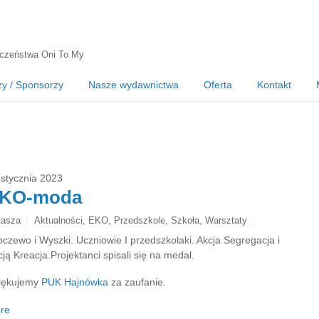
czeństwa Oni To My
zy / Sponsorzy
Nasze wydawnictwa
Oferta
Kontakt
 stycznia 2023
KO-moda
tasza
Aktualności
,
EKO
,
Przedszkole
,
Szkoła
,
Warsztaty
pczewo i Wyszki. Uczniowie I przedszkolaki. Akcja Segregacja i
ją Kreacja.Projektanci spisali się na medal.
iękujemy
PUK Hajnówka
za zaufanie.
re