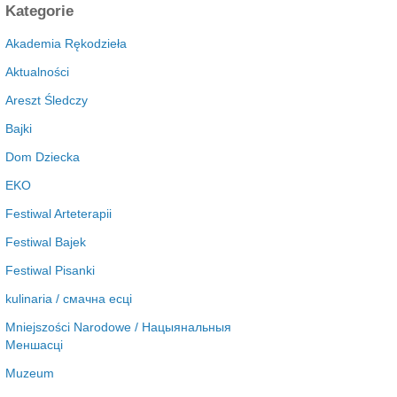
c
Kategorie
h
i
Akademia Rękodzieła
w
Aktualności
a
Areszt Śledczy
Bajki
Dom Dziecka
EKO
Festiwal Arteterapii
Festiwal Bajek
Festiwal Pisanki
kulinaria / смачна есці
Mniejszości Narodowe / Нацыянальныя
Меншасці
Muzeum