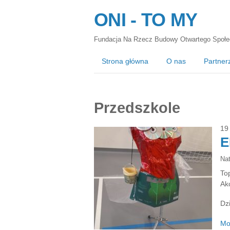
ONI - TO MY
Fundacja Na Rzecz Budowy Otwartego Społe
Strona główna
O nas
Partner
Przedszkole
19
E
Na
To
Akc
Dz
Mo