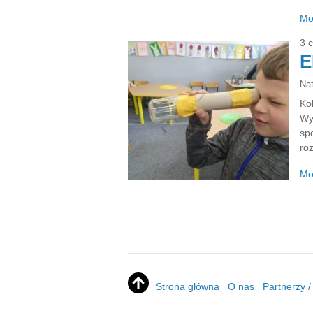
Mo
3 
E
Na
Ko
Wy
sp
ro
Mo
Strona główna
O nas
Partnerzy 