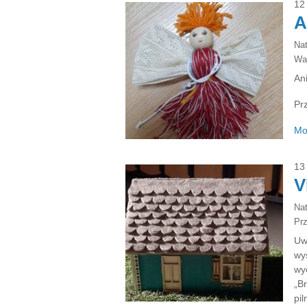
12
A
Na
Wa
Ani
Pr
Mo
13
V
Na
Pr
Uw
wy
wy
„Br
pil