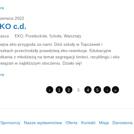
re
czerwca 2022
KO c.d.
tasza
EKO
,
Przedszkole
,
Szkoła
,
Warsztaty
lejna eko-przygoda za nami. Dziś szkoły w Topczewie i
szkach przechodziły prawdziwą eko-rewolucje. Edukacyjne
otkania z młodzieżą na temat segregacji śmieci, recyklingu i eko
związań w najbliższym otoczeniu. Działo się!
re
‹
1
2
3
4
5
›
»
/ Sponsorzy
Nasze wydawnictwa
Oferta
Kontakt
Misja
Darowizna