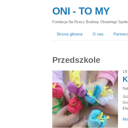
ONI - TO MY
Fundacja Na Rzecz Budowy Otwartego Społe
Strona główna
O nas
Partner
Przedszkole
19
K
Na
Już
Gr
Ef
Mo