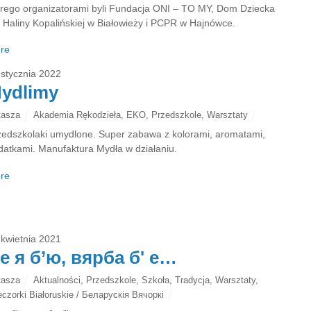
órego organizatorami byli Fundacja ONI – TO MY, Dom Dziecka
. Haliny Kopalińskiej w Białowieży i PCPR w Hajnówce.
re
 stycznia 2022
ydlimy
tasza
Akademia Rękodzieła
,
EKO
,
Przedszkole
,
Warsztaty
zedszkolaki umydlone. Super zabawa z kolorami, aromatami,
datkami. Manufaktura Mydła w działaniu.
re
 kwietnia 2021
е я б’ю, вярба б' е…
tasza
Aktualności
,
Przedszkole
,
Szkoła
,
Tradycja
,
Warsztaty
,
czorki Białoruskie / Беларускія Вячоркі