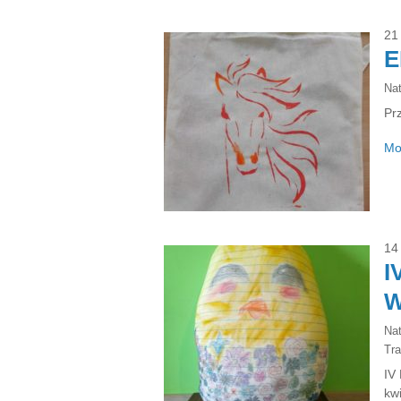
21
E
Na
Pr
Mo
14
I
W
Na
Tra
IV
kw