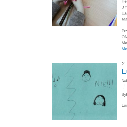
Не
З 
Ца
аз
Pr
ON
Ma
Mo
21
L
Na
Był
Lus