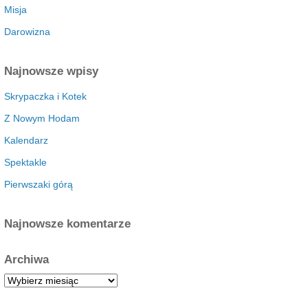
Misja
Darowizna
Najnowsze wpisy
Skrypaczka i Kotek
Z Nowym Hodam
Kalendarz
Spektakle
Pierwszaki górą
Najnowsze komentarze
Archiwa
A
r