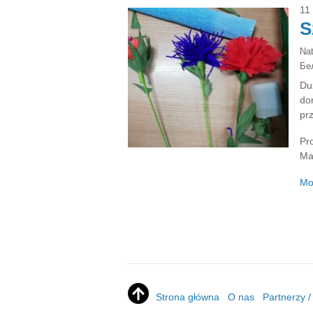
11
S
Na
Бе
Du
do
pr
Pr
Ma
Mo
Strona główna
O nas
Partnerzy 