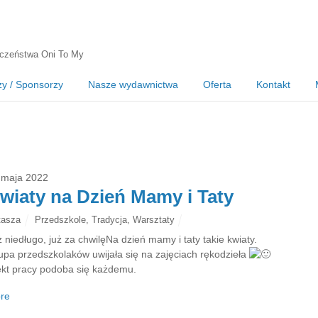
czeństwa Oni To My
zy / Sponsorzy
Nasze wydawnictwa
Oferta
Kontakt
 maja 2022
wiaty na Dzień Mamy i Taty
tasza
Przedszkole
,
Tradycja
,
Warsztaty
 niedługo, już za chwilęNa dzień mamy i taty takie kwiaty.
upa przedszkolaków uwijała się na zajęciach rękodzieła
ekt pracy podoba się każdemu.
re