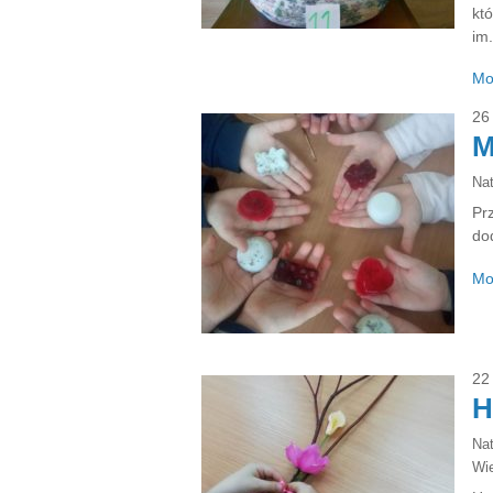
kt
im
Mo
26
M
Na
Pr
do
Mo
22
Н
Na
Wie