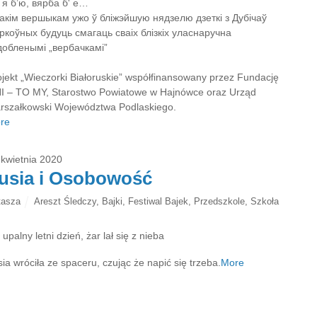
 я б’ю, вярба б' е…
такім вершыкам ужо ў бліжэйшую нядзелю дзеткі з Дубічаў
ркоўных будуць смагаць сваіх блізкіх уласнаручна
добленымі „вербачкамі”
ojekt „Wieczorki Białoruskie” współfinansowany przez Fundację
I – TO MY, Starostwo Powiatowe w Hajnówce oraz Urząd
rszałkowski Województwa Podlaskiego.
re
 kwietnia 2020
usia i Osobowość
tasza
Areszt Śledczy
,
Bajki
,
Festiwal Bajek
,
Przedszkole
,
Szkoła
 upalny letni dzień, żar lał się z nieba
ia wróciła ze spaceru, czując że napić się trzeba.
More