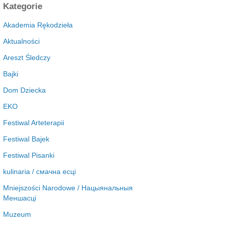
c
Kategorie
h
i
Akademia Rękodzieła
w
Aktualności
a
Areszt Śledczy
Bajki
Dom Dziecka
EKO
Festiwal Arteterapii
Festiwal Bajek
Festiwal Pisanki
kulinaria / смачна есці
Mniejszości Narodowe / Нацыянальныя
Меншасці
Muzeum