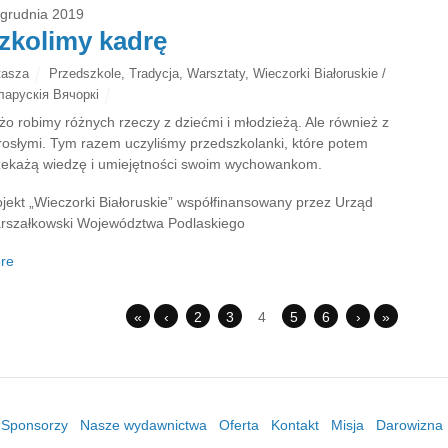
 grudnia 2019
zkolimy kadrę
tasza
Przedszkole
,
Tradycja
,
Warsztaty
,
Wieczorki Białoruskie /
ларускія Вячоркі
żo robimy różnych rzeczy z dziećmi i młodzieżą. Ale również z
rosłymi. Tym razem uczyliśmy przedszkolanki, które potem
zekażą wiedzę i umiejętności swoim wychowankom.
ojekt „Wieczorki Białoruskie” współfinansowany przez Urząd
rszałkowski Województwa Podlaskiego
re
«
‹
2
3
4
5
6
›
»
/ Sponsorzy
Nasze wydawnictwa
Oferta
Kontakt
Misja
Darowizna