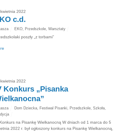
 kwietnia 2022
KO c.d.
tasza
EKO
,
Przedszkole
,
Warsztaty
zedszkolaki poszły „z torbami”
re
 kwietnia 2022
V Konkurs „Pisanka
ielkanocna”
tasza
Dom Dziecka
,
Festiwal Pisanki
,
Przedszkole
,
Szkoła
,
dycja
 Konkurs na Pisankę Wielkanocną W dniach od 1 marca do 5
ietnia 2022 r. był ogłoszony konkurs na Pisankę Wielkanocną,