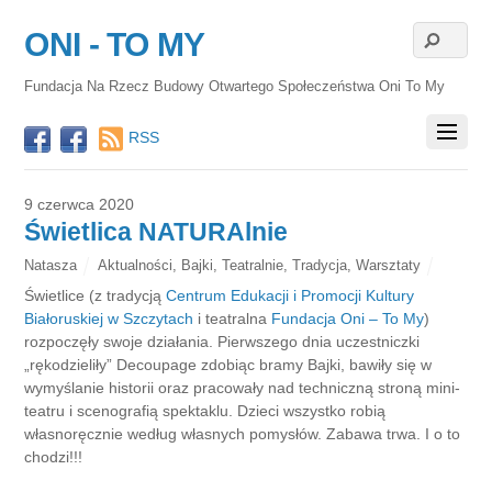
ONI - TO MY
Fundacja Na Rzecz Budowy Otwartego Społeczeństwa Oni To My
RSS
9 czerwca 2020
Świetlica NATURAlnie
Natasza
Aktualności
,
Bajki
,
Teatralnie
,
Tradycja
,
Warsztaty
Świetlice (z tradycją
Centrum Edukacji i Promocji Kultury
Białoruskiej w Szczytach
i teatralna
Fundacja Oni – To My
)
rozpoczęły swoje działania. Pierwszego dnia uczestniczki
„rękodzieliły” Decoupage zdobiąc bramy Bajki, bawiły się w
wymyślanie historii oraz pracowały nad techniczną stroną mini-
teatru i scenografią spektaklu. Dzieci wszystko robią
własnoręcznie według własnych pomysłów. Zabawa trwa. I o to
chodzi!!!