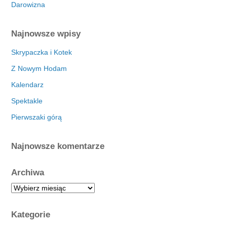
Darowizna
Najnowsze wpisy
Skrypaczka i Kotek
Z Nowym Hodam
Kalendarz
Spektakle
Pierwszaki górą
Najnowsze komentarze
Archiwa
A
r
c
Kategorie
h