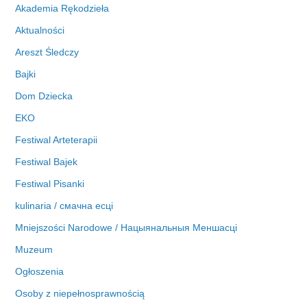
i
Akademia Rękodzieła
w
Aktualności
a
Areszt Śledczy
Bajki
Dom Dziecka
EKO
Festiwal Arteterapii
Festiwal Bajek
Festiwal Pisanki
kulinaria / смачна есці
Mniejszości Narodowe / Нацыянальныя Меншасці
Muzeum
Ogłoszenia
Osoby z niepełnosprawnością